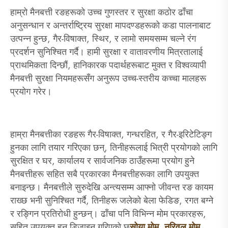
हाम्रो मैनबत्ती रङहरूको उच्च गुणस्तर र सुरक्षा कठोर ढाँचा
अनुसन्धान र अन्तर्राष्ट्रिय सुरक्षा मापदण्डहरूको कडा पालनाबाट
उत्पन्न हुन्छ, गैर-विषाक्त, स्थिर, र लामो समयसम्म चल्ने रंग
प्रदर्शन सुनिश्चित गर्दै। हामी सुरक्षा र वातावरणीय मित्रतालाई
प्राथमिकता दिन्छौं, हानिकारक पदार्थहरूबाट मुक्त र विश्वव्यापी
मैनबत्ती सुरक्षा नियमहरूसँग अनुरूप उच्च-स्तरीय कच्चा मालहरू
प्रयोग गरेर।
हाम्रा मैनबत्तीका रङहरू गैर-विषाक्त, गन्धरहित, र गैर-इरिटेटिङ्ग
हुनका लागि तयार गरिएका छन्, तिनीहरूलाई भित्री प्रयोगको लागि
सुरक्षित र घर, कार्यालय र सार्वजनिक ठाउँहरूमा प्रयोग हुने
मैनबत्तीहरू सहित सबै प्रकारका मैनबत्तीहरूका लागि उपयुक्त
बनाइन्छ। मैनबत्तीले सुरुदेखि अन्त्यसम्म आफ्नो जीवन्त रङ कायम
राख्छ भनी सुनिश्चित गर्दै, तिनीहरू जलेको बेला फेडिङ, रगत बग्ने
र रङ्गिन प्रतिरोधी हुन्छन्। ढाँचा पनि विभिन्न मोम प्रकारहरू,
सहित उपयुक्त हुन डिजाइन गरिएको छ
सोया मोम
,
नरिवल मोम
,