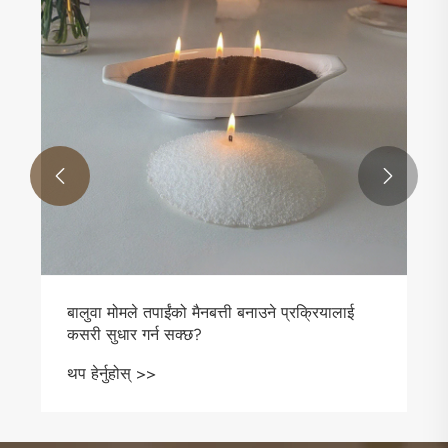


बालुवा मोमले तपाईंको मैनबत्ती बनाउने प्रक्रियालाई
कसरी सुधार गर्न सक्छ?
थप हेर्नुहोस् >>