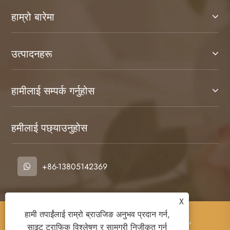
हाम्रो बारेमा
उत्पादनहरू
हामीलाई सम्पर्क गर्नुहोस
हमीलाई पछ्याउनुहोस
+86-13805142369
X
हामी तपाईंलाई राम्रो ब्राउजिङ अनुभव प्रदान गर्न,
प्रतिलिपि अधिकार © 2026 नान्जिङ FNAT केमिकल कं,
साइट ट्राफिक विश्लेषण र सामग्री निजीकृत गर्न