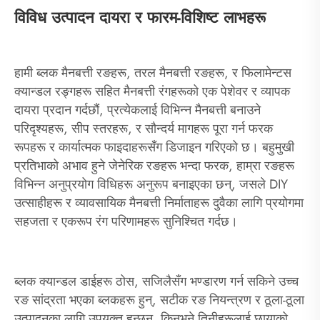
विविध उत्पादन दायरा र फारम-विशिष्ट लाभहरू
हामी ब्लक मैनबत्ती रङहरू, तरल मैनबत्ती रङहरू, र फिलामेन्टस
क्यान्डल रङ्गहरू सहित मैनबत्ती रंगहरूको एक पेशेवर र व्यापक
दायरा प्रदान गर्दछौं, प्रत्येकलाई विभिन्न मैनबत्ती बनाउने
परिदृश्यहरू, सीप स्तरहरू, र सौन्दर्य मागहरू पूरा गर्न फरक
रूपहरू र कार्यात्मक फाइदाहरूसँग डिजाइन गरिएको छ। बहुमुखी
प्रतिभाको अभाव हुने जेनेरिक रङहरू भन्दा फरक, हाम्रा रङहरू
विभिन्न अनुप्रयोग विधिहरू अनुरूप बनाइएका छन्, जसले DIY
उत्साहीहरू र व्यावसायिक मैनबत्ती निर्माताहरू दुवैका लागि प्रयोगमा
सहजता र एकरूप रंग परिणामहरू सुनिश्चित गर्दछ।
ब्लक क्यान्डल डाईहरू ठोस, सजिलैसँग भण्डारण गर्न सकिने उच्च
रङ सांद्रता भएका ब्लकहरू हुन्, सटीक रङ नियन्त्रण र ठूला-ठूला
उत्पादनका लागि उपयुक्त हुन्छन्, किनभने तिनीहरूलाई छायाको