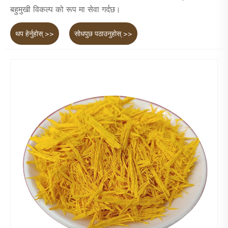
बहुमुखी विकल्प को रूप मा सेवा गर्दछ।
थप हेर्नुहोस् >>
सोधपुछ पठाउनुहोस् >>