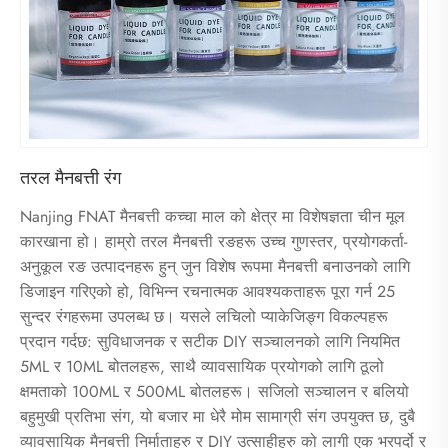
तरल मैनबत्ती रंग
Nanjing FNAT मैनबत्ती कच्चा माल को क्षेत्र मा विशेषज्ञता चीन मूल
कारखाना हो। हाम्रो तरल मैनबत्ती रङहरू उच्च गुणस्तर, प्रयोगकर्ता-
अनुकूल रङ उत्पादनहरू हुन् जुन विशेष रूपमा मैनबत्ती बनाउनको लागि
डिजाइन गरिएको हो, विभिन्न रचनात्मक आवश्यकताहरू पूरा गर्न 25
सुन्दर रंगहरूमा उपलब्ध छ। यसले लचिलो प्याकेजिङ्ग विकल्पहरू
प्रदान गर्दछ: सुविधाजनक र सटीक DIY सञ्चालनको लागि नियमित
5ML र 10ML बोतलहरू, साथै व्यावसायिक प्रयोगको लागि ठूलो
क्षमताको 100ML र 500ML बोतलहरू। सजिलो सञ्चालन र बलियो
बहुमुखी प्रतिभा संग, यो बजार मा धेरै मोम सामाग्री संग उपयुक्त छ, दुबै
व्यावसायिक मैनबत्ती निर्माताहरु र DIY उत्साहीहरु को लागी एक भरपर्दो र