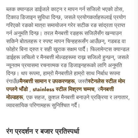
ब्लक क्यान्डल डाईजले काट्न र मापन गर्न सजिलो भएको ठोस,
टिकाउ डिजाइन सुविधा दिन्छ, जसले प्रयोगकर्ताहरूलाई प्रयोग
गरिएको रङको मात्रा समायोजन गरेर सटीक रङ सांद्रता प्राप्त
गर्न अनुमति दिन्छ। तरल मैनबत्ती रङहरू सजिलैसँग खन्याउन
सकिने बोतलहरू र स्पष्ट मापन चिन्हहरूसँग आउँछन्, गडबड वा
फोहोर बिना द्रुत र सही खुराक सक्षम पार्दै। फिलामेन्टस क्यान्डल
डाईहरू लचिलो र मैनबत्ती मोल्डहरूमा राख्न सजिलो हुन्छन्, जसले
न्यूनतम प्रयासमा रचनात्मक रङ डिजाइनहरूको लागि अनुमति
दिन्छ। थप रूपमा, हाम्रो मैनबत्तीले हाम्रो साथ निर्बाध रूपमा
रंगाउँछ
मैनबत्ती सामान र उपकरणहरू
, जस्तै
स्टेनलेस स्टील मोम
पग्लने भाँडो
,
s
tainless स्टील मिश्रण चम्मच
, र
मैनबत्ती
मोल्डहरू
, एक सहज, कुशल मैनबत्ती बनाउने प्रक्रिया र लगातार,
व्यावसायिक परिणामहरू सुनिश्चित गर्दै।
रंग प्रदर्शन र बजार प्रतिस्पर्धा