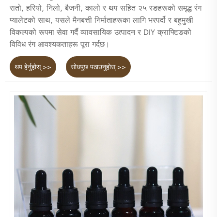
रातो, हरियो, निलो, बैजनी, कालो र थप सहित २५ रङहरूको समृद्ध रंग
प्यालेटको साथ, यसले मैनबत्ती निर्माताहरूका लागि भरपर्दो र बहुमुखी
विकल्पको रूपमा सेवा गर्दै व्यावसायिक उत्पादन र DIY क्राफ्टिङको
विविध रंग आवश्यकताहरू पूरा गर्दछ।
थप हेर्नुहोस् >>
सोधपुछ पठाउनुहोस् >>